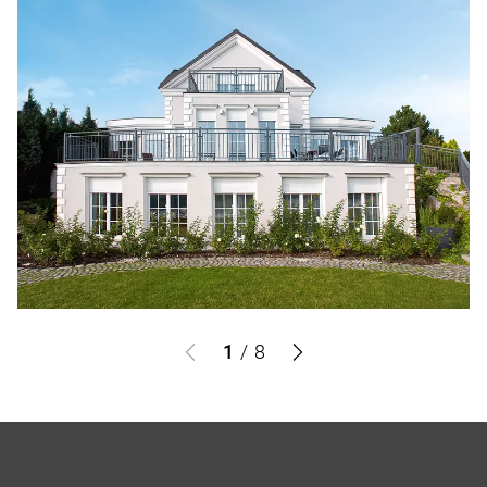
1
/
8