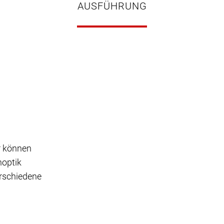
AUSFÜHRUNG
r können
noptik
erschiedene