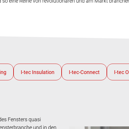
 so eine Reihe von revolutionären und am Markt branche
des Fensters quasi
Fensterbranche und in den